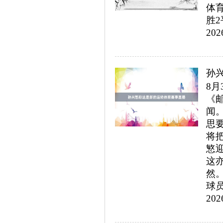
体
胜2
202
孙
8
《邮
闻
思
将
慜
这
然
球员
202