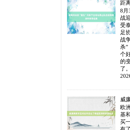
距
8
战
受
足
战
杀
个
的
了。
202
威
欧
基
买
有