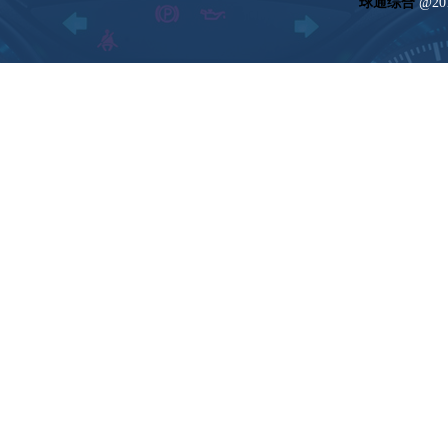
球通综合
@201